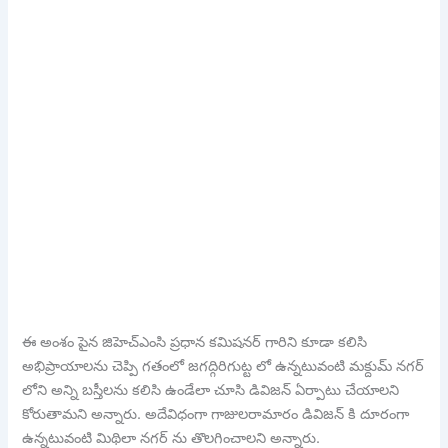
ఈ అంశం పైన జిహెచ్ఎంసి ప్రధాన కమిషనర్ గారిని కూడా కలిసి
అభిప్రాయాలను చెప్పి గతంలో జగద్గిరిగుట్ట లో ఉన్నటువంటి మక్దుమ్ నగర్
లోని అన్ని బస్తీలను కలిసి ఉండేలా చూసి డివిజన్ ఏర్పాటు చేయాలని
కోరుతామని అన్నారు. అదేవిధంగా గాజులరామారం డివిజన్ కి దూరంగా
ఉన్నటువంటి మిథిలా నగర్ ను తొలగించాలని అన్నారు.