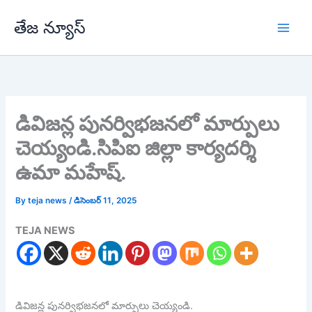
Skip
తేజ న్యూస్
to
content
డివిజన్ల పునర్విభజనలో మార్పులు
చెయ్యండి.సిపిఐ జిల్లా కార్యదర్శి
ఉమా మహేష్.
By
teja news
/
డిసెంబర్ 11, 2025
TEJA NEWS
డివిజన్ల పునర్విభజనలో మార్పులు చెయ్యండి.