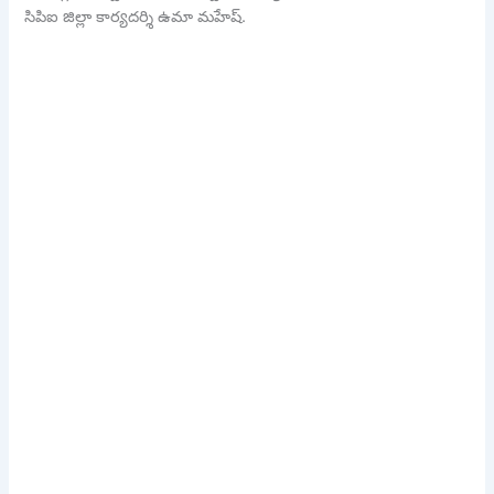
సిపిఐ జిల్లా కార్యదర్శి ఉమా మహేష్.