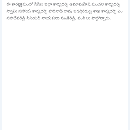
ఈ కార్యక్రమంలో సిపిఐ జిల్లా కార్యదర్శి ఉమామహేష్ మండల కార్యదర్శి
స్వామి సహాయ కార్యదర్శి హరినాథ్ రావు జగద్గిరిగుట్ట శాఖ కార్యదర్శి ఎం
సహదేవరెడ్డి సీనియర్ నాయకులు సుంకిరెడ్డి, వంశీ లు పాల్గొన్నారు.