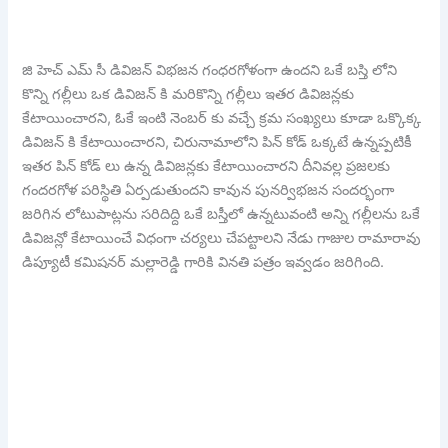
జి హెచ్ ఎమ్ సీ డివిజన్ విభజన గంధరగోళంగా ఉందని ఒకే బస్తి లోని
కొన్ని గల్లీలు ఒక డివిజన్ కి మరికొన్ని గల్లీలు ఇతర డివిజన్లకు
కేటాయించారని, ఓకే ఇంటి నెంబర్ కు వచ్చే క్రమ సంఖ్యలు కూడా ఒక్కొక్క
డివిజన్ కి కేటాయించారని, చిరునామాలోని పిన్ కోడ్ ఒక్కటే ఉన్నప్పటికీ
ఇతర పిన్ కోడ్ లు ఉన్న డివిజన్లకు కేటాయించారని దీనివల్ల ప్రజలకు
గందరగోళ పరిస్థితి ఏర్పడుతుందని కావున పునర్విభజన సందర్భంగా
జరిగిన లోటుపాట్లను సరిదిద్ది ఒకే బస్తీలో ఉన్నటువంటి అన్ని గల్లీలను ఒకే
డివిజన్లో కేటాయించే విధంగా చర్యలు చేపట్టాలని నేడు గాజుల రామారావు
డిప్యూటీ కమిషనర్ మల్లారెడ్డి గారికి వినతి పత్రం ఇవ్వడం జరిగింది.