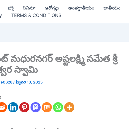
భక్తి
సినిమా
ఆరోగ్యం
అంతర్జాతీయం
జాతీయం
y
TERMS & CONDITIONS
ట్ మధురనగర్ అష్టలక్ష్మి సమేత శ్రీ
శ్వర స్వామి
me0628
/
ఫిబ్రవరి 10, 2025
S