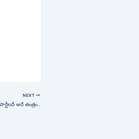
NEXT
పార్టీలదీ అదే తంత్రం..