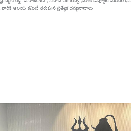
ిష్ణువర్ధన్ రెడ్డి, పి.రాంబాబు , సిహెచ్ లింగయ్య ,మాజీ డిప్యూటీ మేయర్
.వారికి ఆలయ కమిటీ తరుపున ప్రత్యేక ధన్యవాదాలు