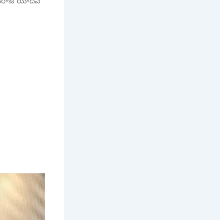
 ధనరాజ్ యాదవ్