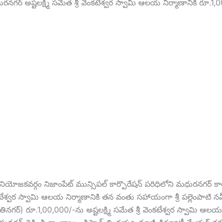
రనగర్ అష్టలక్ష్మి సమేత శ్రీ వెంకటేశ్వర స్వామి ఆలయ నిర్మాణానికి రూ.1
 నియోజకవర్గం నిజాంపేట్ మున్సిపల్ కార్పొరేషన్ పరిధిలోని మధురనగర్ కాలన
కటేశ్వర స్వామి ఆలయ నిర్మాణానికి తన వంతు సహాయంగా శ్రీ పల్లెంపాటి నవీన
్ ప్రగతినగర్) రూ.1,00,000/-ను అష్టలక్ష్మి సమేత శ్రీ వెంకటేశ్వర స్వామి ఆల