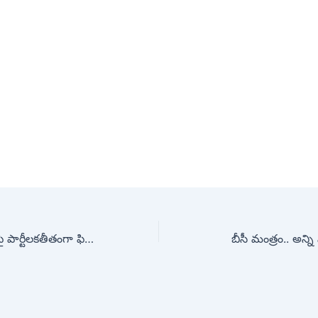
ప్రభుత్వ భూమి కబ్జాపై పార్టీలకతీతంగా ఫిర్యాదు..
బీసీ మంత్రం.. అన్ని 