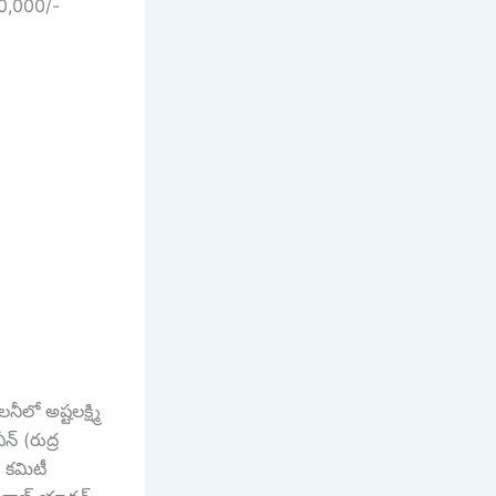
,00,000/-
ీలో అష్టలక్ష్మి
్ (రుద్ర
య కమిటీ