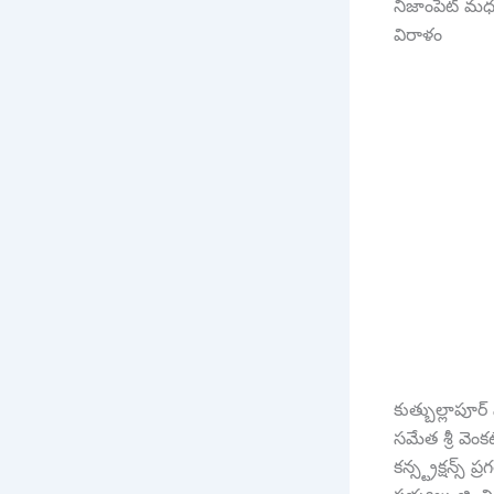
నిజాంపేట్ మధు
విరాళం
కుత్బుల్లాపూర్
సమేత శ్రీ వెం
కన్స్ట్రక్షన్స