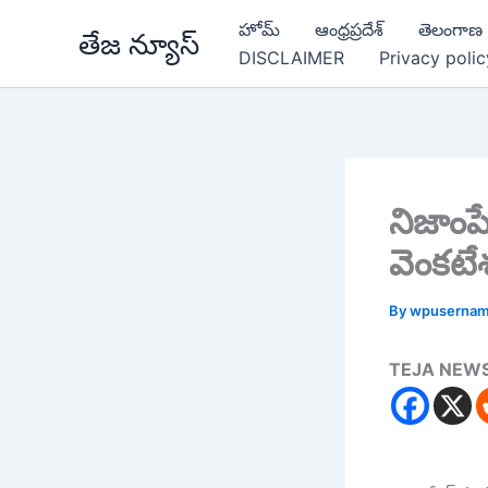
Skip
హోమ్
ఆంధ్రప్రదేశ్
తెలంగాణ
తేజ న్యూస్
to
DISCLAIMER
Privacy polic
content
నిజాంపే
వెంకటే
By
wpuserna
TEJA NEW