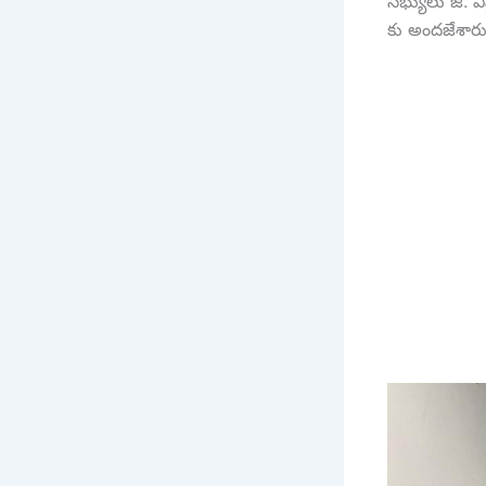
సభ్యులు జి. వ
కు అందజేశారు