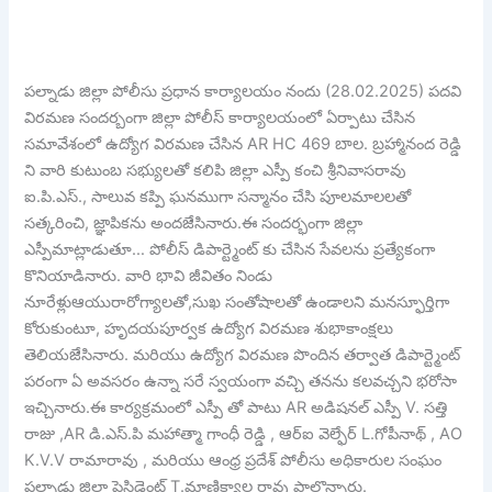
పల్నాడు జిల్లా పోలీసు ప్రధాన కార్యాలయం నందు (28.02.2025) పదవి
విరమణ సందర్బంగా జిల్లా పోలీస్ కార్యాలయంలో ఏర్పాటు చేసిన
సమావేశంలో ఉద్యోగ విరమణ చేసిన AR HC 469 బాల. బ్రహ్మానంద రెడ్డి
ని వారి కుటుంబ సభ్యులతో కలిపి జిల్లా ఎస్పీ కంచి శ్రీనివాసరావు
ఐ.పి.ఎస్., సాలువ కప్పి ఘనముగా సన్మానం చేసి పూలమాలలతో
సత్కరించి, జ్ఞాపికను అందజేసినారు.ఈ సందర్భంగా జిల్లా
ఎస్పీమాట్లాడుతూ… పోలీస్ డిపార్ట్మెంట్ కు చేసిన సేవలను ప్రత్యేకంగా
కొనియాడినారు. వారి భావి జీవితం నిండు
నూరేళ్లుఆయురారోగ్యాలతో,సుఖ సంతోషాలతో ఉండాలని మనస్ఫూర్తిగా
కోరుకుంటూ, హృదయపూర్వక ఉద్యోగ విరమణ శుభాకాంక్షలు
తెలియజేసినారు. మరియు ఉద్యోగ విరమణ పొందిన తర్వాత డిపార్ట్మెంట్
పరంగా ఏ అవసరం ఉన్నా సరే స్వయంగా వచ్చి తనను కలవచ్చని భరోసా
ఇచ్చినారు.ఈ కార్యక్రమంలో ఎస్పీ తో పాటు AR అడిషనల్ ఎస్పీ V. సత్తి
రాజు ,AR డి.ఎస్.పి మహాత్మా గాంధీ రెడ్డి , ఆర్ఐ వెల్ఫేర్ L.గోపీనాథ్ , AO
K.V.V రామారావు , మరియు ఆంధ్ర ప్రదేశ్ పోలీసు అధికారుల సంఘం
పల్నాడు జిల్లా ప్రెసిడెంట్ T.మాణిక్యాల రావు పాల్గొన్నారు.