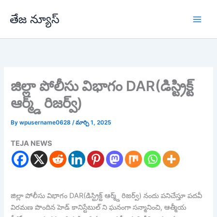
Skip
తేజ న్యూస్
to
content
జిల్లా పోలీసు విభాగం DAR(డిస్ట్రిక్ట్
ఆర్మ్డ్ రిజర్వ్)
By
wpusername0628
/
మార్చి 1, 2025
TEJA NEWS
జిల్లా పోలీసు విభాగం DAR(డిస్ట్రిక్ట్ ఆర్మ్డ్ రిజర్వ్) నందు పనిచేస్తూ పదవీ
విరమణ పొందిన హెడ్ కానిస్టేబుల్ ని ఘనంగా సన్మానించి, ఆత్మీయ