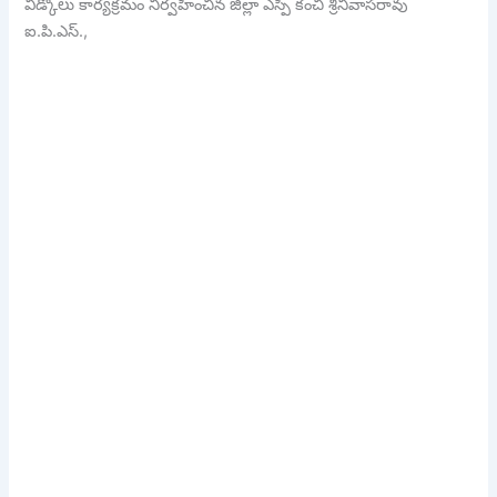
వీడ్కోలు కార్యక్రమం నిర్వహించిన జిల్లా ఎస్పీ కంచి శ్రీనివాసరావు
ఐ.పి.ఎస్.,