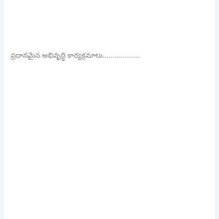
ప్రధానమైన అభివృద్ధి కార్యక్రమాలు……………….