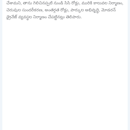
చేశామని, తాను గెలిచినప్పటి నుండి సిసి రోడ్లు, మురికి కాలువల నిర్మాణం,
చెరువుల సుందరీకరణ, అంతర్గత రోడ్లు, పార్కుల అభివృద్ధి, మోడరన్
డ్రైనేజ్ వ్యవస్థల నిర్మాణం చేపట్టినట్లు తెలిపారు.