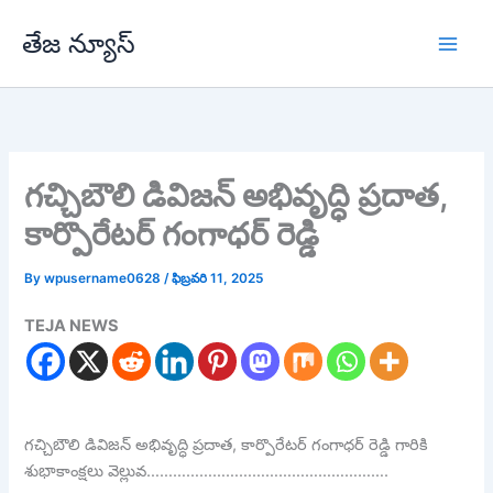
Skip
తేజ న్యూస్
to
content
గచ్చిబౌలి డివిజన్ అభివృద్ధి ప్రదాత,
కార్పొరేటర్ గంగాధర్ రెడ్డి
By
wpusername0628
/
ఫిబ్రవరి 11, 2025
TEJA NEWS
గచ్చిబౌలి డివిజన్ అభివృద్ధి ప్రదాత, కార్పొరేటర్ గంగాధర్ రెడ్డి గారికి
శుభాకాంక్షలు వెల్లువ……………………………………………….