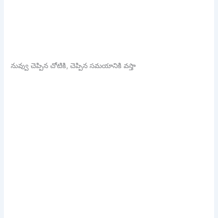
నువ్వు చెప్పిన చోటికి, చెప్పిన సమయానికి వస్తా