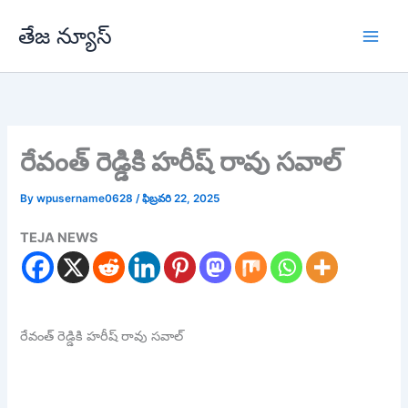
Skip
తేజ న్యూస్
to
content
రేవంత్ రెడ్డికి హరీష్ రావు సవాల్
By
wpusername0628
/
ఫిబ్రవరి 22, 2025
TEJA NEWS
రేవంత్ రెడ్డికి హరీష్ రావు సవాల్