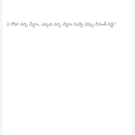
ఏ రోజు చర్చ చేద్దాం, ఎక్కడ చర్చ చేద్దాం నువ్వే చెప్పు రేవంత్ రెడ్డి?