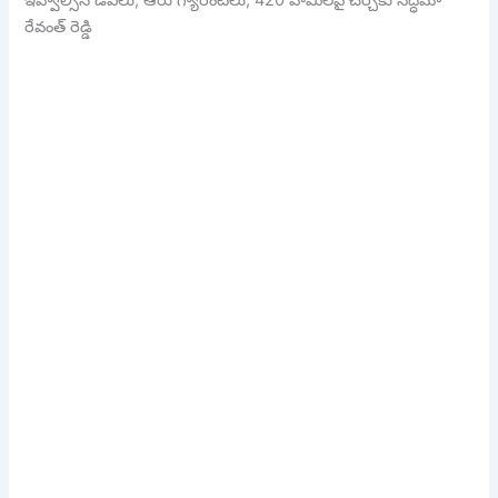
ఇవ్వాల్సిన డీఏలు, ఆరు గ్యారెంటీలు, 420 హామీలపై చర్చకు సిద్ధమా
రేవంత్ రెడ్డి