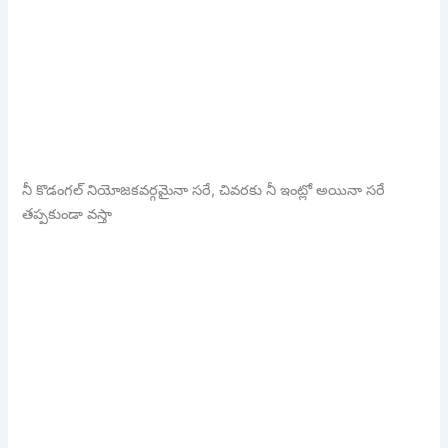
నీ కొడంగల్ నియోజకవర్గమైనా సరే, చివరకు నీ ఇంట్లో అయినా సరే
తప్పకుండా వస్తా