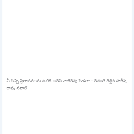
నీ పిచ్చి ప్రేలాపనలను ఉతికి ఆరేసే చాకిరేవు పెడతా – రేవంత్ రెడ్డికి హరీష్
రావు సవాల్