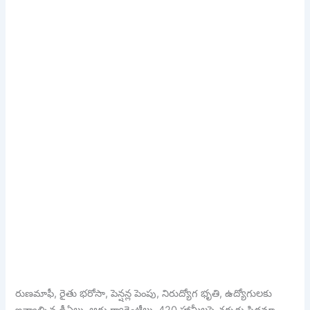
రుణమాఫీ, రైతు భరోసా, పెన్షన్ల పెంపు, నిరుద్యోగ భృతి, ఉద్యోగులకు