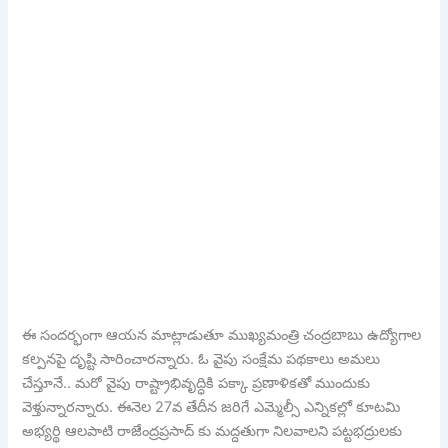
ఈ సందర్భంగా ఆయన మాట్లాడుతూ ముఖ్యమంత్రి చంద్రబాబు ఉద్యోగాల
కల్పనపై దృష్టి సారించారన్నారు. ఓ వైపు సంక్షేమ పథకాలు అమలు
చేస్తూనే.. మరో వైపు రాష్ట్రాభివృద్ధికి పక్కా ప్రణాళికతో ముందుకు
వెళ్తున్నారన్నారు. ఈనెల 27వ తేదీన జరిగే ఎమ్మెల్సీ ఎన్నికల్లో కూటమి
అభ్యర్థి ఆలపాటి రాజేంద్రప్రసాద్ కు మద్దతుగా నిలవాలని పట్టభద్రులకు