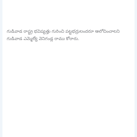
గుడివాడ రాష్ట్ర భవిష్యత్తు గురించి పట్టభద్రులందరూ ఆలోచించాలని
గుడివాడ ఎమ్మెల్యే వెనిగండ్ల రాము కోరారు.