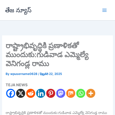
Skip
తేజ న్యూస్
to
content
రాష్ట్రాభివృద్ధికి ప్రణాళికతో
ముందుకు:గుడివాడ ఎమ్మెల్యే
వెనిగండ్ల రాము
By
wpusername0628
/
ఫిబ్రవరి 22, 2025
TEJA NEWS
రాష్ట్రాభివృద్ధికి ప్రణాళికతో ముందుకు:గుడివాడ ఎమ్మెల్యే వెనిగండ్ల రాము