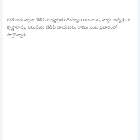
గుడివాడ పట్టణ టిడిపి అధ్యక్షుడు దింట్యాల రాంబాబు, వార్డు అధ్యక్షులు
కృష్ణారావు, పలువురు టిడిపి నాయకులు రాము వెంట ప్రచారంలో
పాల్గొన్నారు.