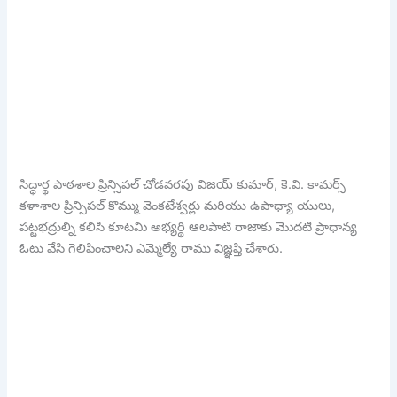
సిద్ధార్థ పాఠశాల ప్రిన్సిపల్ చోడవరపు విజయ్ కుమార్, కె.వి. కామర్స్
కళాశాల ప్రిన్సిపల్ కొమ్ము వెంకటేశ్వర్లు మరియు ఉపాధ్యా యులు,
పట్టభద్రుల్ని కలిసి కూటమి అభ్యర్థి ఆలపాటి రాజాకు మొదటి ప్రాధాన్య
ఓటు వేసి గెలిపించాలని ఎమ్మెల్యే రాము విజ్ఞప్తి చేశారు.