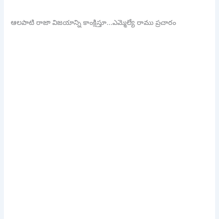
ఆలపాటి రాజా విజయాన్ని కాంక్షిస్తూ…ఎమ్మెల్యే రాము ప్రచారం