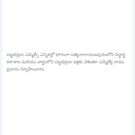
పట్టభద్రుల ఎమ్మెల్సీ ఎన్నికల్లో భాగంగా సత్యనారాయణపురంలోని సిద్ధార్థ
కళాశాల మరియు వార్డులోని పట్టభద్రుల ఇళ్లకు వెళుతూ ఎమ్మెల్యే రాము
ప్రచారం నిర్వహించారు.