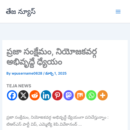
Skip
తేజ న్యూస్
to
content
ప్రజా సంక్షేమం, నియోజకవర్గ
అభివృద్దే ధ్యేయం
By
wpusername0628
/
మార్చి 1, 2025
TEJA NEWS
ప్రజా సంక్షేమం, నియోజకవర్గ అభివృద్దే ధ్యేయంగా పనిచేస్తున్నాం :
టిఆర్ఎస్ పార్టీ విప్, ఎమ్మెల్యే కెపి.వివేకానంద్ …