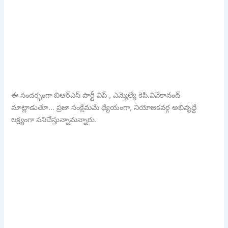
ఈ సందర్భంగా బిఆర్ఎస్ పార్టీ విప్ , ఎమ్మెల్యే కెపి.వివేకానంద్
మాట్లాడుతూ… ప్రజా సంక్షేమమే ధ్యేయంగా, నియోజకవర్గ అభివృద్దే
లక్ష్యంగా పనిచేస్తున్నామన్నారు.