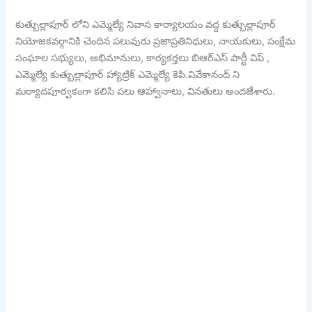
కుత్బుల్లాపూర్ లోని ఎమ్మెల్యే నివాస కార్యాలయం వద్ద కుత్బుల్లాపూర్
నియోజకవర్గానికి చెందిన పలువురు ప్రజాప్రతినిధులు, నాయకులు, సంక్షేమ
సంఘాల సభ్యులు, అభిమానులు, కార్యకర్తలు బిఆర్ఎస్ పార్టీ విప్ ,
ఎమ్మెల్యే కుత్బుల్లాపూర్ హ్యాట్రిక్ ఎమ్మెల్యే కెపి.వివేకానంద్ ని
మర్యాదపూర్వకంగా కలిసి పలు ఆహ్వానాలు, వినతులు అందజేశారు.