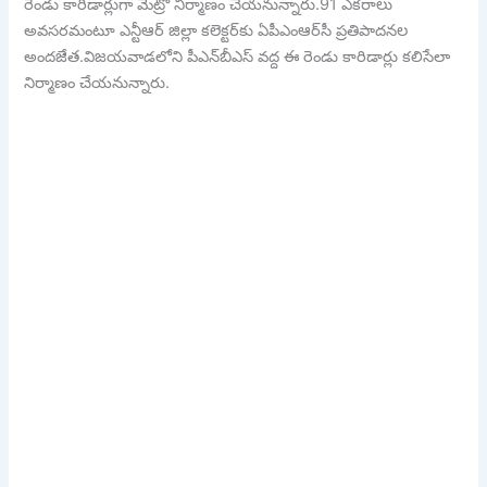
రెండు కారిడార్లుగా మెట్రో నిర్మాణం చేయనున్నారు.91 ఎకరాలు
అవసరమంటూ ఎన్టీఆర్ జిల్లా కలెక్టర్‌కు ఏపీఎంఆర్‌సీ ప్రతిపాదనల
అందజేత.విజయవాడలోని పీఎన్‌బీఎస్ వద్ద ఈ రెండు కారిడార్లు కలిసేలా
నిర్మాణం చేయనున్నారు.