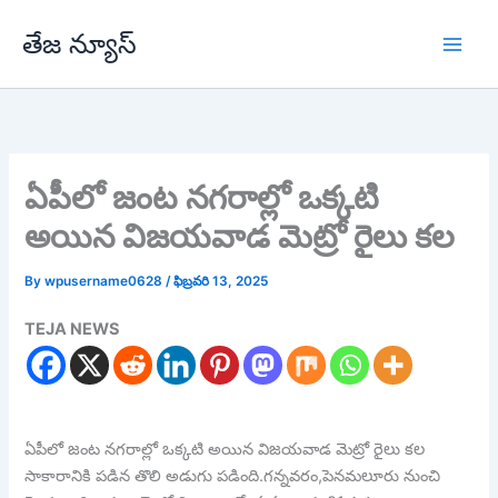
Skip
తేజ న్యూస్
to
content
ఏపీలో జంట నగరాల్లో ఒక్కటి
అయిన విజయవాడ మెట్రో రైలు కల
By
wpusername0628
/
ఫిబ్రవరి 13, 2025
TEJA NEWS
ఏపీలో జంట నగరాల్లో ఒక్కటి అయిన విజయవాడ మెట్రో రైలు కల
సాకారానికి పడిన తొలి అడుగు పడింది.గన్నవరం,పెనమలూరు నుంచి