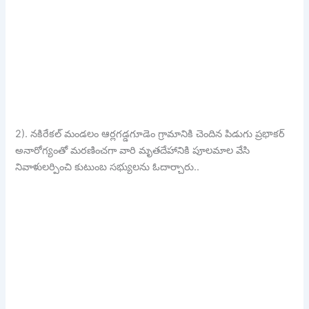
2). నకిరేకల్ మండలం ఆర్లగడ్డగూడెం గ్రామానికి చెందిన పిడుగు ప్రభాకర్
అనారోగ్యంతో మరణించగా వారి మృతదేహానికి పూలమాల వేసి
నివాళులర్పించి కుటుంబ సభ్యులను ఓదార్చారు..