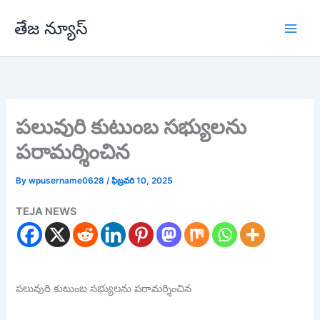
Skip
తేజ న్యూస్
to
content
పలువురి కుటుంబ సభ్యులను
పరామర్శించిన
By
wpusername0628
/
ఫిబ్రవరి 10, 2025
TEJA NEWS
పలువురి కుటుంబ సభ్యులను పరామర్శించిన