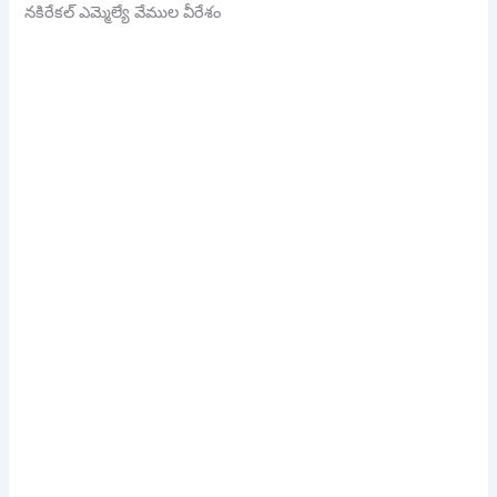
నకిరేకల్ ఎమ్మెల్యే వేముల వీరేశం