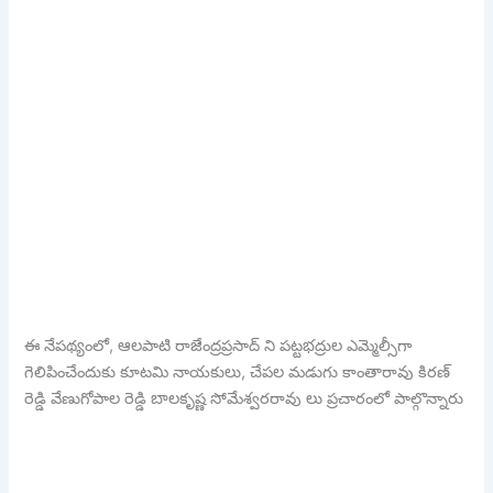
ఈ నేపథ్యంలో, ఆలపాటి రాజేంద్రప్రసాద్ ని పట్టభద్రుల ఎమ్మెల్సీగా
గెలిపించేందుకు కూటమి నాయకులు, చేపల మడుగు కాంతారావు కిరణ్
రెడ్డి వేణుగోపాల రెడ్డి బాలకృష్ణ సోమేశ్వరరావు లు ప్రచారంలో పాల్గొన్నారు