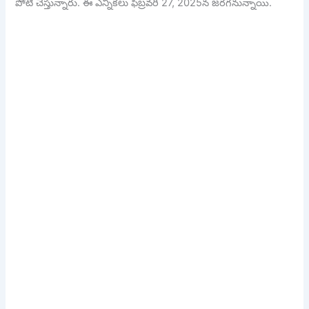
పోటీ చేస్తున్నారు. ఈ ఎన్నికలు ఫిబ్రవరి 27, 2025న జరగనున్నాయి.