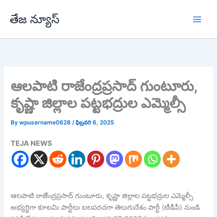
Skip
తేజ న్యూస్
to
content
ఆలపాటి రాజేంద్రప్రసాద్ గుంటూరు,
కృష్ణా జిల్లాల పట్టభద్రుల ఎమ్మెల్సీ
By
wpusername0628
/
ఫిబ్రవరి 6, 2025
TEJA NEWS
ఆలపాటి రాజేంద్రప్రసాద్ గుంటూరు, కృష్ణా జిల్లాల పట్టభద్రుల ఎమ్మెల్సీ
అభ్యర్థిగా కూటమి పార్టీలు బలపరచగా తెలుగుదేశం పార్టీ (టీడీపీ) నుండి