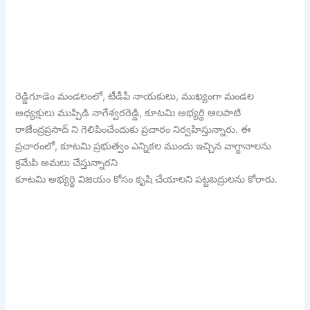
రెడ్డిగూడెం మండలంలో, టీడీపీ నాయకులు, ముఖ్యంగా మండల
అధ్యక్షులు ముప్పిడి నాగేశ్వరరెడ్డి, కూటమి అభ్యర్థి ఆలపాటి
రాజేంద్రప్రసాద్ ని గెలిపించేందుకు ప్రచారం నిర్వహిస్తున్నారు. ఈ
ప్రచారంలో, కూటమి ప్రభుత్వం ఎన్నికల ముందు ఇచ్చిన వాగ్దానాలను
క్రమేపి అమలు చేస్తున్నారని
కూటమి అభ్యర్థి విజయం కోసం కృషి చేయాలని పట్టబద్రులను కోరారు.