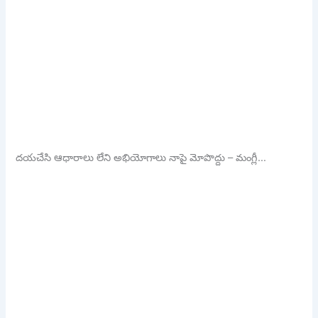
దయచేసి ఆధారాలు లేని అభియోగాలు నాపై మోపొద్దు – మంగ్లీ…