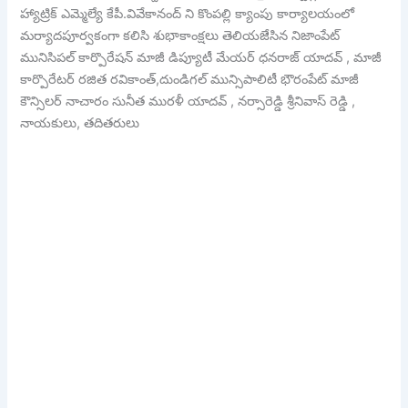
హ్యాట్రిక్ ఎమ్మెల్యే కేపీ.వివేకానంద్ ని కొంపల్లి క్యాంపు కార్యాలయంలో
మర్యాదపూర్వకంగా కలిసి శుభాకాంక్షలు తెలియజేసిన నిజాంపేట్
మునిసిపల్ కార్పొరేషన్ మాజీ డిప్యూటీ మేయర్ ధనరాజ్ యాదవ్ , మాజీ
కార్పొరేటర్ రజిత రవికాంత్,దుండిగల్ మున్సిపాలిటీ భౌరంపేట్ మాజీ
కౌన్సిలర్ నాచారం సునీత మురళీ యాదవ్ , నర్సారెడ్డి శ్రీనివాస్ రెడ్డి ,
నాయకులు, తదితరులు