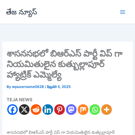
Skip
తేజ న్యూస్
to
content
శాసనసభలో బిఆర్ఎస్ పార్టీ విప్ గా
నియమితులైన కుత్బుల్లాపూర్
హ్యాట్రిక్ ఎమ్మెల్యే
By
wpusername0628
/
ఫిబ్రవరి 5, 2025
TEJA NEWS
శాసనసభలో బిఆర్ఎస్ పార్టీ విప్ గా నియమితులైన కుత్బుల్లాపూర్